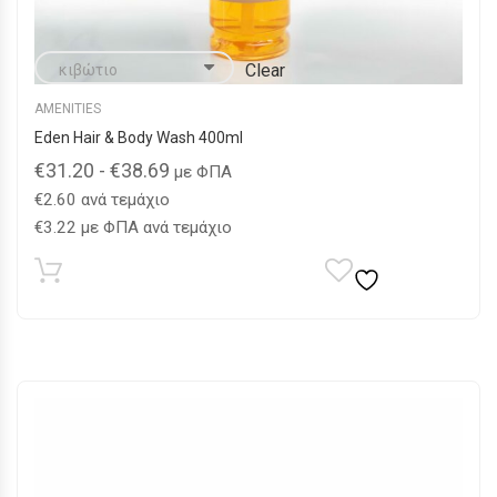
Clear
AMENITIES
Eden Hair & Body Wash 400ml
€
31.20
-
€
38.69
με ΦΠΑ
€
2.60
ανά τεμάχιο
€
3.22
με ΦΠΑ ανά τεμάχιο
Αυτό
το
προϊόν
έχει
πολλαπλές
παραλλαγές.
Οι
επιλογές
μπορούν