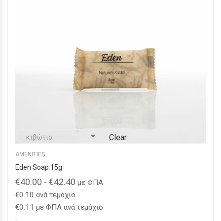
να
επιλεγούν
στη
σελίδα
του
προϊόντος
Clear
AMENITIES
Eden Soap 15g
€
40.00
-
€
42.40
με ΦΠΑ
€
0.10
ανά τεμάχιο
€
0.11
με ΦΠΑ ανά τεμάχιο