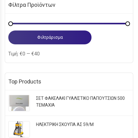
Φίλτρα Προϊόντων
Ελάχιστη
Μέγιστη
τιμή
τιμή
Φιλτράρισμα
Τιμή:
€0
—
€40
Top Products
ΣΕΤ ΦΑΚΕΛΑΚΙ ΓΥΑΛΙΣΤΙΚΟ ΠΑΠΟΥΤΣΙΩΝ 500
TEMAXIA
ΗΛΕΚΤΡΙΚΗ ΣΚΟΥΠΑ ΑΣ 59/M