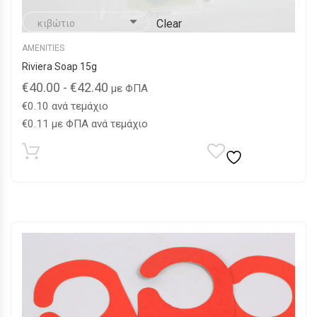
Clear
AMENITIES
Riviera Soap 15g
€
40.00
-
€
42.40
με ΦΠΑ
€
0.10
ανά τεμάχιο
€
0.11
με ΦΠΑ ανά τεμάχιο
Αυτό
το
προϊόν
έχει
πολλαπλές
παραλλαγές.
Οι
επιλογές
μπορούν
να