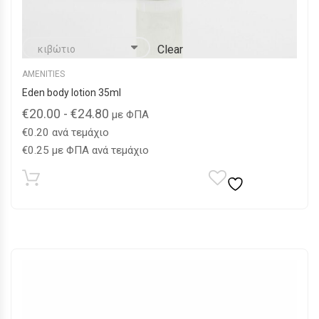
Clear
AMENITIES
Eden body lotion 35ml
€
20.00
-
€
24.80
με ΦΠΑ
€
0.20
ανά τεμάχιο
€
0.25
με ΦΠΑ ανά τεμάχιο
Αυτό
το
προϊόν
έχει
πολλαπλές
παραλλαγές.
Οι
επιλογές
μπορούν