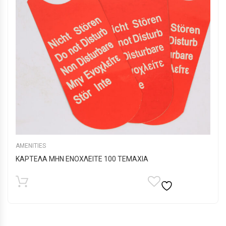
επιλεγούν
στη
σελίδα
του
προϊόντος
AMENITIES
ΚΑΡΤΕΛΑ ΜΗΝ ΕΝΟΧΛΕΙΤΕ 100 ΤΕΜΑΧΙΑ