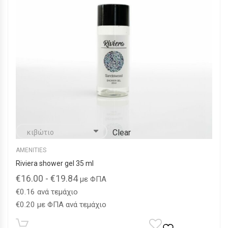
επιλεγούν
στη
σελίδα
του
προϊόντος
Clear
AMENITIES
Riviera shower gel 35 ml
€
16.00
-
€
19.84
με ΦΠΑ
€
0.16
ανά τεμάχιο
€
0.20
με ΦΠΑ ανά τεμάχιο
Αυτό