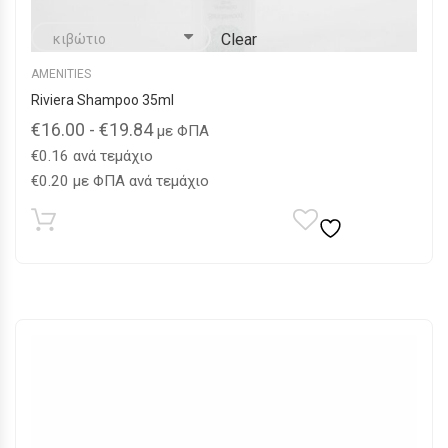
Clear
AMENITIES
Riviera Shampoo 35ml
€
16.00
-
€
19.84
με ΦΠΑ
€
0.16
ανά τεμάχιο
€
0.20
με ΦΠΑ ανά τεμάχιο
Αυτό
το
προϊόν
έχει
πολλαπλές
παραλλαγές.
Οι
επιλογές
μπορούν
να