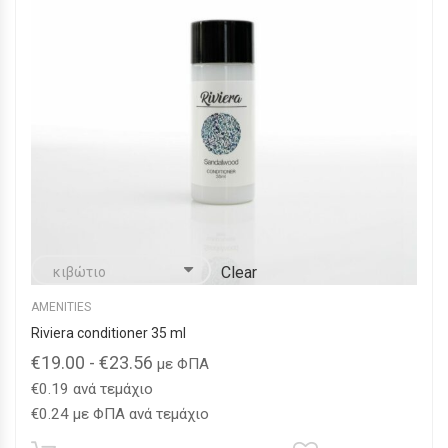
επιλεγούν
στη
σελίδα
του
προϊόντος
Clear
AMENITIES
Riviera conditioner 35 ml
€
19.00
-
€
23.56
με ΦΠΑ
€
0.19
ανά τεμάχιο
€
0.24
με ΦΠΑ ανά τεμάχιο