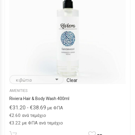
επιλεγούν
στη
σελίδα
του
προϊόντος
Clear
AMENITIES
Riviera Hair & Body Wash 400ml
€
31.20
-
€
38.69
με ΦΠΑ
€
2.60
ανά τεμάχιο
€
3.22
με ΦΠΑ ανά τεμάχιο
Αυτό