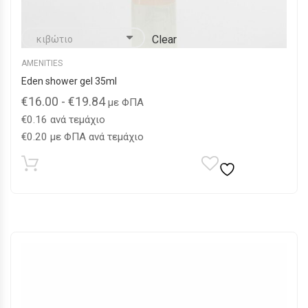
Clear
AMENITIES
Eden shower gel 35ml
€
16.00
-
€
19.84
με ΦΠΑ
€
0.16
ανά τεμάχιο
€
0.20
με ΦΠΑ ανά τεμάχιο
Αυτό
το
προϊόν
έχει
πολλαπλές
παραλλαγές.
Οι
επιλογές
μπορούν