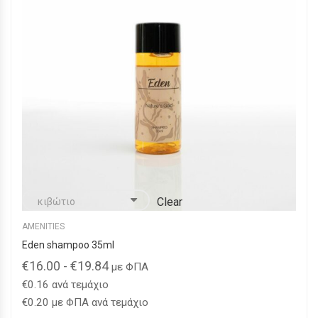
να
επιλεγούν
στη
σελίδα
του
προϊόντος
Clear
AMENITIES
Eden shampoo 35ml
€
16.00
-
€
19.84
με ΦΠΑ
€
0.16
ανά τεμάχιο
€
0.20
με ΦΠΑ ανά τεμάχιο