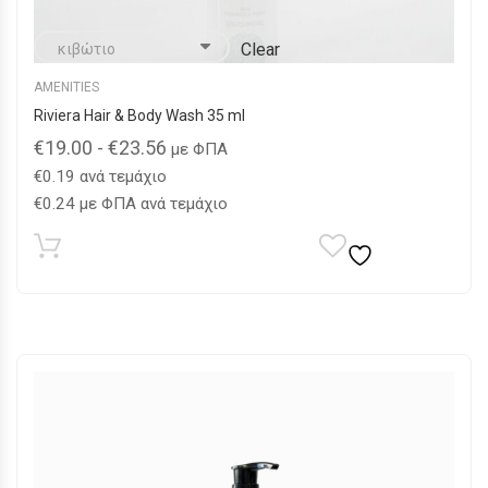
Clear
AMENITIES
Riviera Hair & Body Wash 35 ml
€
19.00
-
€
23.56
με ΦΠΑ
€
0.19
ανά τεμάχιο
€
0.24
με ΦΠΑ ανά τεμάχιο
Αυτό
το
προϊόν
έχει
πολλαπλές
παραλλαγές.
Οι
επιλογές
μπορούν
να