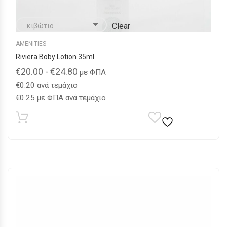
Clear
AMENITIES
Riviera Boby Lotion 35ml
€
20.00
-
€
24.80
με ΦΠΑ
€
0.20
ανά τεμάχιο
€
0.25
με ΦΠΑ ανά τεμάχιο
Αυτό
το
προϊόν
έχει
πολλαπλές
παραλλαγές.
Οι
επιλογές
μπορούν
να