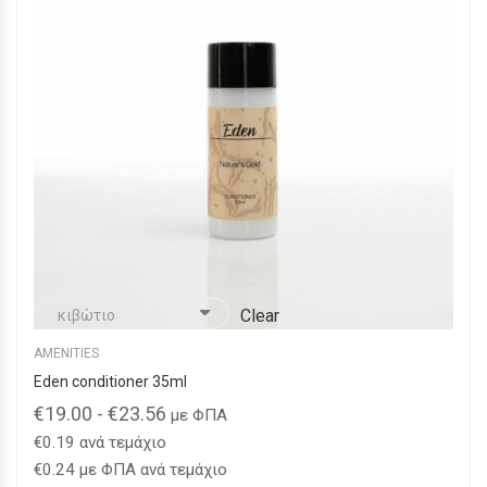
να
επιλεγούν
στη
σελίδα
του
προϊόντος
Clear
AMENITIES
Eden conditioner 35ml
€
19.00
-
€
23.56
με ΦΠΑ
€
0.19
ανά τεμάχιο
€
0.24
με ΦΠΑ ανά τεμάχιο