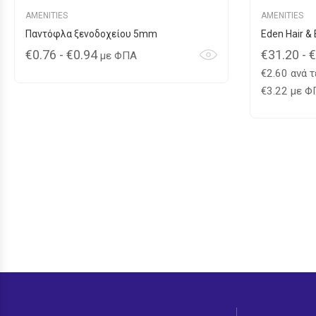
AMENITIES
AMENITIES
Παντόφλα ξενοδοχείου 5mm
Eden Hair &
€
0.76
-
€
0.94
€
31.20
-
€
με ΦΠΑ
€
2.60
ανά τ
€
3.22
με ΦΠ