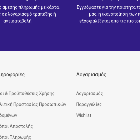
ς άμεσης πληρωμής με κάρτα,
Εγγυόμαστε για την ποιότητα 
 σε λογαριασμό τραπέζης ή
μας, η ικανοποίηση των
αντικαταβολή
εξασφαλίζεται απο τις πιστο
ληροφορίες
Λογαριασμός
οι & Προϋποθέσεις Χρήσης
Λογαριασμός
λιτική Προστασίας Προσωπικών
Παραγγελίες
δομένων
Wishlist
όποι Αποστολής
όποι Πληρωμής