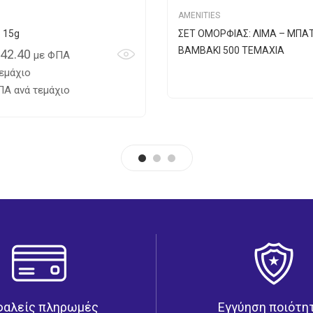
AMENITIES
p 15g
ΣΕΤ ΟΜΟΡΦΙΑΣ: ΛΙΜΑ – ΜΠΑ
ΒΑΜΒΑΚΙ 500 TEMAXIA
42.40
με ΦΠΑ
εμάχιο
Α ανά τεμάχιο
φαλείς πληρωμές
Εγγύηση ποιότη