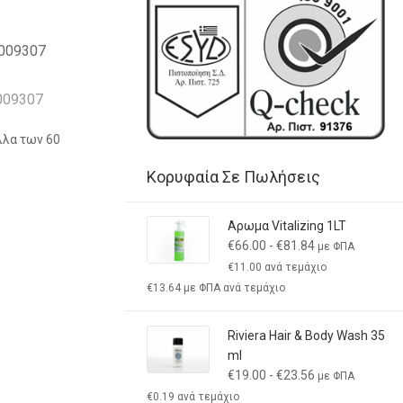
009307
009307
λλα των 60
Κορυφαία Σε Πωλήσεις
Αρωμα Vitalizing 1LT
€
66.00
-
€
81.84
με ΦΠΑ
€
11.00
ανά τεμάχιο
€
13.64
με ΦΠΑ ανά τεμάχιο
Riviera Hair & Body Wash 35
ml
€
19.00
-
€
23.56
με ΦΠΑ
€
0.19
ανά τεμάχιο