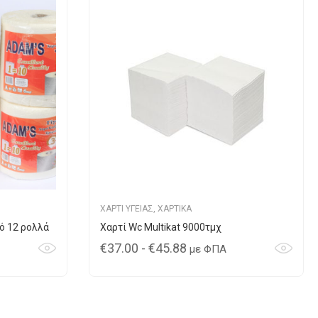
ΧΑΡΤΙ ΥΓΕΙΑΣ
,
ΧΑΡΤΙΚΑ
ό 12 ρολλά
Χαρτί Wc Multikat 9000τμχ
€
37.00
-
€
45.88
με ΦΠΑ