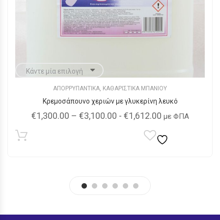
ΑΠΟΡΡΥΠΑΝΤΙΚΑ
,
ΚΑΘΑΡΙΣΤΙΚΑ ΜΠΑΝΙΟΥ
Κρεμοσάπουνο χεριών με γλυκερίνη λευκό
Price
€
1,300.00
–
€
3,100.00
-
€
1,612.00
με ΦΠΑ
range:
Αυτό
€1,300.00
το
through
προϊόν
€3,100.00
έχει
πολλαπλές
παραλλαγές.
Οι
επιλογές