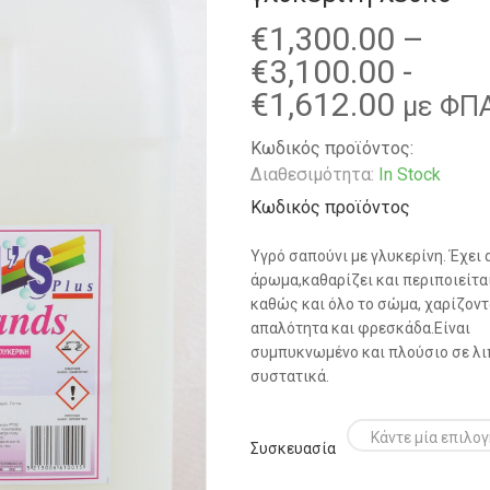
€
1,300.00
–
Price
€
3,100.00
-
range:
€
1,612.00
με ΦΠ
€1,30
Κωδικός προϊόντος:
throu
Διαθεσιμότητα:
In Stock
€3,10
Κωδικός προϊόντος
Υγρό σαπούνι με γλυκερίνη. Έχει
άρωμα,καθαρίζει και περιποιείται
καθώς και όλο το σώμα, χαρίζον
απαλότητα και φρεσκάδα.Είναι
συμπυκνωμένο και πλούσιο σε λ
συστατικά.
Συσκευασία