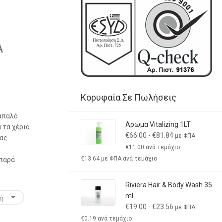
Α
0.00
gh
0.00
Κορυφαία Σε Πωλήσεις
 απαλό
Αρωμα Vitalizing 1LT
 τα χέρια
€
66.00
-
€
81.84
με ΦΠΑ
τας
€
11.00
ανά τεμάχιο
€
13.64
με ΦΠΑ ανά τεμάχιο
ιπαρά
Riviera Hair & Body Wash 35
ml
€
19.00
-
€
23.56
με ΦΠΑ
€
0.19
ανά τεμάχιο