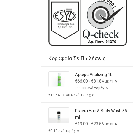
Κορυφαία Σε Πωλήσεις
Αρωμα Vitalizing 1LT
€
66.00
-
€
81.84
με ΦΠΑ
€
11.00
ανά τεμάχιο
€
13.64
με ΦΠΑ ανά τεμάχιο
Riviera Hair & Body Wash 35
ml
€
19.00
-
€
23.56
με ΦΠΑ
€
0.19
ανά τεμάχιο