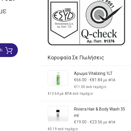
με
θι
Κορυφαία Σε Πωλήσεις
Αρωμα Vitalizing 1LT
€
66.00
-
€
81.84
με ΦΠΑ
€
11.00
ανά τεμάχιο
€
13.64
με ΦΠΑ ανά τεμάχιο
Riviera Hair & Body Wash 35
ml
€
19.00
-
€
23.56
με ΦΠΑ
€
0.19
ανά τεμάχιο