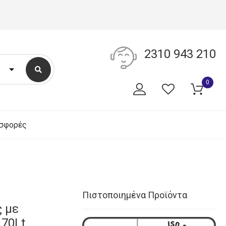
2310 943 210
0
σφορές
Πιστοποιημένα Προϊόντα
 με
 70Lt