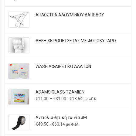
ΑΠΛΩΣΤΡΑ ΑΛΟΥΜΙΝΙΟΥ ΔΑΠΕΔΟΥ
ΘΗΚΗ ΧΕΙΡΟΠΕΤΣΕΤΑΣ ΜΕ ΦΩΤΟΚΥΤΑΡΟ
WASH AΦΑΙΡΕΤΙΚΟ ΑΛΑΤΩΝ
ADAMS GLASS ΤΖΑΜΙΩΝ
Price
€
11.00
–
€
31.00
-
€
13.64
με ΦΠΑ
range:
€11.00
Αντιολισθητική ταινία 3Μ
through
€
48.50
-
€
60.14
με ΦΠΑ
€31.00