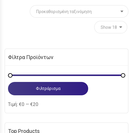
Φίλτρα Προϊόντων
Ελάχιστη
Μέγιστη
τιμή
τιμή
Φιλτράρισμα
Τιμή:
€0
—
€20
Top Products